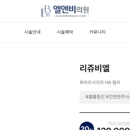
시술안내
시술예약
커뮤니티
리쥬비엘
파마리서치의 HA 필러
#볼륨증진 #간편한주사
150,000원
20