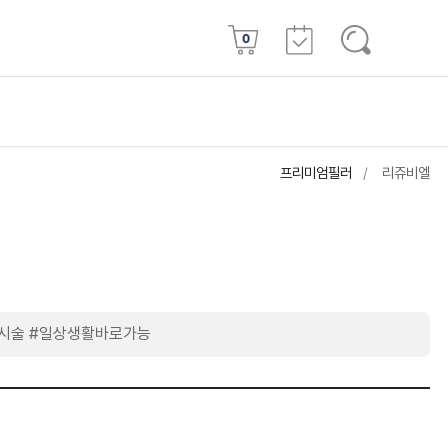
0
프리미엄필러
리쥬비엘
시술 #일상생활바로가능