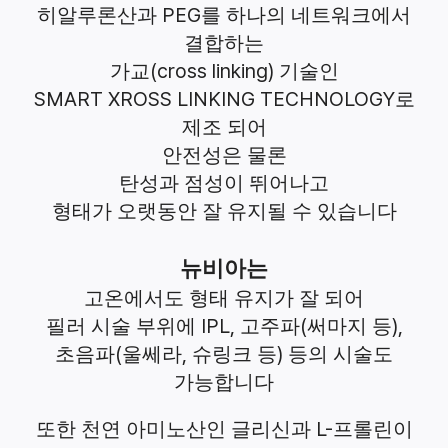
PEG
히알루론산과
를 하나의 네트워크에서
결합하는
(cross linking)
가교
기술인
SMART XROSS LINKING TECHNOLOGY
로
제조 되어
안전성은 물론
탄성과 점성이 뛰어나고
형태가 오랫동안 잘 유지될 수 있습니다
뉴비아는
고온에서도 형태 유지가 잘 되어
IPL,
(
),
필러 시술 부위에
고주파
써마지 등
(
,
)
초음파
울쎄라
슈링크 등
등의 시술도
가능합니다
L-
또한 천연 아미노산인 글리신과
프롤린이