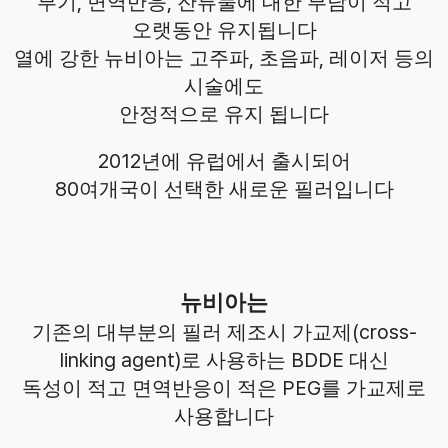
,
,
부기
면역반응
잔류물에 대한 부담이 적고
오랫동안 유지됩니다
,
,
열에 강한 뉴비아는 고주파
초음파
레이저 등의
시술에도
안정적으로 유지 됩니다
2012
년에 유럽에서 출시되어
80
여개국이 선택한 새로운 필러입니다
뉴비아는
(cross-
기존의 대부분의 필러 제조시 가교제
linking agent)
BDDE
로 사용하는
대신
PEG
독성이 적고 면역반응이 적은
를 가교제로
사용합니다