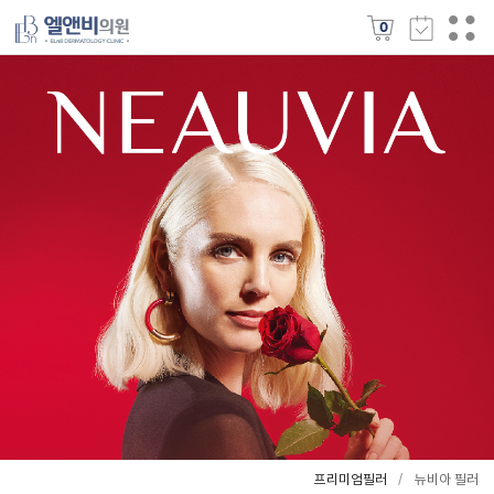
0
프리미엄필러
뉴비아 필러